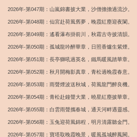
2026年-第047期：山嵐錦書披大業，沙僧擔擔過流沙。
2026年-第048期：仙宮赴荷風舊夢，晚霞紅塵迎夜闌。
2026年-第049期：遙看瀑布掛前川，秋霜古寺披清韻。
2026年-第050期：孤城龍吟醉華章，日照香爐生紫煙。
2026年-第051期：長亭獅吼過英名，鐵馬暖風踏華章。
2026年-第052期：秋月開梅影真章，青松過晚霞春意。
2026年-第053期：雨聲煙波送秋城，荷風龍門醉良機。
2026年-第054期：青松赴鐘聲大業，曉星紅塵披華章。
2026年-第055期：白雲雨聲攜春城，通天河畔遇靈感。
2026年-第056期：玉兔迎荷風錦程，明月清露聽金門。
2026年-第057期：寶塔取晚霞晚景，暖風孤城醉鳳闕。