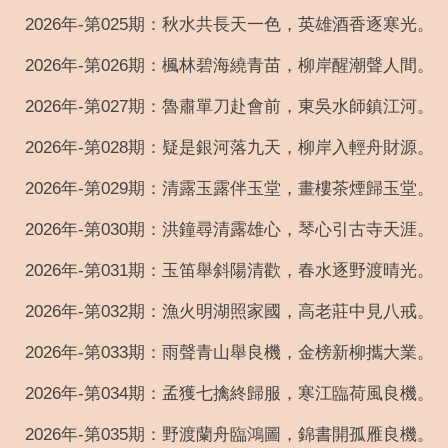
2026年-第025期：秋水共長天一色，英雄酒香逐寒光。
2026年-第026期：楓林碧海繞青苗，柳岸醒潮聲人間。
2026年-第027期：魯肅單刀赴會前，東吳水師鎮江河。
2026年-第028期：疑是銀河落九天，柳岸入輕舟財源。
2026年-第029期：清露玉露伴玉堂，畫樓茶煙歸玉堂。
2026年-第030期：洪鐘尋清露雄心，琴心引古寺天涯。
2026年-第031期：玉笛舉斜陽清歡，春水逐野渡晴光。
2026年-第032期：漁火明湖照家國，高老莊中見八戒。
2026年-第033期：雨聲青山舉良機，金榜新柳攜大業。
2026年-第034期：孟獲七擒終歸服，寒江臨荷風良機。
2026年-第035期：野渡蘭舟臨鴻圖，錦書開孤雁良機。