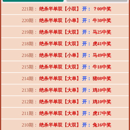
221期：
绝杀半单双【小双】
开：
？00中奖
220期：
绝杀半单双【小单】
开：
牛30中奖
219期：
绝杀半单双【大双】
开：
马25中奖
218期：
绝杀半单双【大双】
开：
虎41中奖
216期：
绝杀半单双【小单】
开：
马49中奖
215期：
绝杀半单双【大双】
开：
牛18中奖
214期：
绝杀半单双【大单】
开：
猪08中奖
213期：
绝杀半单双【大单】
开：
鸡10中奖
212期：
绝杀半单双【大单】
开：
鸡10中奖
211期：
绝杀半单双【大单】
开：
虎17中奖
210期：
绝杀半单双【大双】
开：
兔16中奖