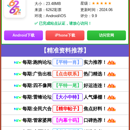
★★★★★
星级：
大小：23.48MB
来源：6262彩票
更新时间：2024.06
环境：Android/iOS
评分：9.9
✅ 已完成站点认证，请放心访问！
Android下载
iPhone下载
访问官网
【精准资料推荐】
每期:
跑狗论坛
【平特一肖】
实力推荐！
每期:
广告出租
【点击联系】
热门精选！
每期:
四不像网
【平特一尾】
好运连连！
每期:
雷锋论坛
【大小中特】
人气爆棚！
每期:
全民六合
【精华帖子】
焦点好料！
每期:
管家婆网
【内幕十码】
口碑热荐！