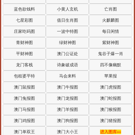
蓝色欲钱料
小黄人玄机
亡肖图
七星彩图
值日生肖图
火麒麟图
庄家吃码图
一波中特图
每日闲情
青财神图
绿财神图
紫财神图
平财神图
澳门公证处
鬼谷子爆一肖
龙门客栈
诗象破成语
四不像幽默
包租婆平特
马会来料
苹果报
澳门鼠报图
澳门牛报图
澳门虎报图
澳门兔报图
澳门龙报图
澳门蛇报图
澳门马报图
澳门羊报图
澳门猴报图
澳门鸡报图
澳门狗报图
澳门猪报图
澳门单双王
澳门大小王
进入图库»»