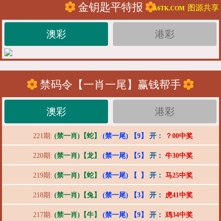
金钥匙平特报
图源共享
A6TK.COM
澳彩
港彩
禁码令【一肖一尾】赢钱帮手
澳彩
港彩
221期:
(禁一肖)【蛇
】
(禁一尾) 【9】
开：
？00中奖
220期:
(禁一肖)【龙
】
(禁一尾) 【5】
开：
牛30中奖
219期:
(禁一肖)【蛇
】
(禁一尾) 【
5
】
开：
马25中奖
218期:
(禁一肖)【兔
】
(禁一尾) 【3】
开：
虎41中奖
217期:
(禁一肖)【牛
】
(禁一尾) 【9】
开：
鸡34中奖