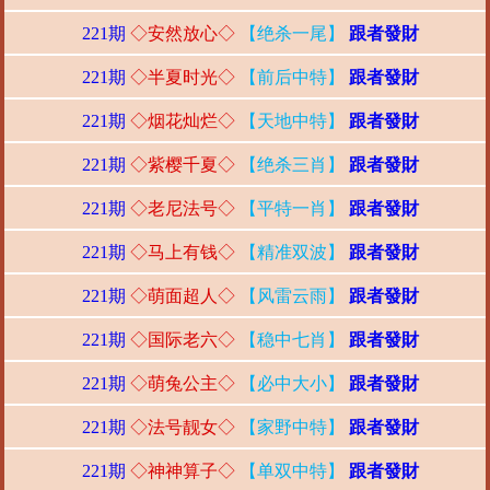
221期
◇安然放心◇
【绝杀一尾】
跟者發財
221期
◇半夏时光◇
【前后中特】
跟者發財
221期
◇烟花灿烂◇
【天地中特】
跟者發財
221期
◇紫樱千夏◇
【绝杀三肖】
跟者發財
221期
◇老尼法号◇
【平特一肖】
跟者發財
221期
◇马上有钱◇
【精准双波】
跟者發財
221期
◇萌面超人◇
【风雷云雨】
跟者發財
221期
◇国际老六◇
【稳中七肖】
跟者發財
221期
◇萌兔公主◇
【必中大小】
跟者發財
221期
◇法号靓女◇
【家野中特】
跟者發財
221期
◇神神算子◇
【单双中特】
跟者發財