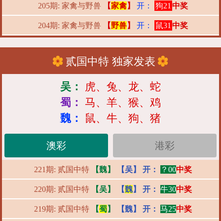
205期: 家禽与野兽
【
家禽
】
开：
狗21
中奖
204期: 家禽与野兽
【
野兽
】
开：
鼠31
中奖
贰国中特 独家发表
吴：
虎、兔、龙、蛇
蜀：
马、羊、猴、鸡
魏：
鼠、牛、狗、猪
澳彩
港彩
221期: 贰国中特
【
魏
】
【
吴
】 开：
？00
中奖
220期: 贰国中特
【
吴
】
【
魏
】 开：
牛30
中奖
219期: 贰国中特
【
蜀
】
【
魏
】 开：
马25
中奖