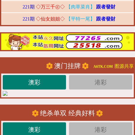
221期
◇万三千㊣◇
【肉草菜肖】
跟者發財
221期
◇仙女姐姐◇
【平特一尾】
跟者發財
澳门挂牌
图源共享
A6TK.COM
澳彩
港彩
绝杀单双 经典好料
澳彩
港彩