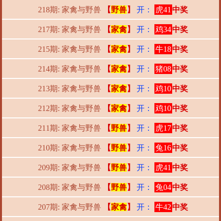
218期: 家禽与野兽
【
野兽
】
开：
虎41
中奖
217期: 家禽与野兽
【
家禽
】
开：
鸡34
中奖
215期: 家禽与野兽
【
家禽
】
开：
牛18
中奖
214期: 家禽与野兽
【
家禽
】
开：
猪08
中奖
213期: 家禽与野兽
【
家禽
】
开：
鸡10
中奖
212期: 家禽与野兽
【
家禽
】
开：
鸡10
中奖
211期: 家禽与野兽
【
野兽
】
开：
虎17
中奖
210期: 家禽与野兽
【
野兽
】
开：
兔16
中奖
209期: 家禽与野兽
【
野兽
】
开：
虎41
中奖
208期: 家禽与野兽
【
野兽
】
开：
兔04
中奖
207期: 家禽与野兽
【
家禽
】
开：
牛42
中奖