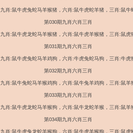
九肖:鼠牛虎兔蛇马羊猴猪，六肖:鼠牛虎蛇羊猪，三肖:鼠牛
第030期九肖六肖三肖
九肖:鼠牛虎龙蛇马羊猴猪，六肖:鼠牛虎羊猴猪，三肖:鼠虎
第031期九肖六肖三肖
九肖:鼠牛虎兔蛇马羊鸡狗，六肖:牛虎兔蛇马狗，三肖:牛虎
第032期九肖六肖三肖
九肖:鼠牛兔蛇马羊猴鸡狗，六肖:鼠牛兔羊鸡狗，三肖:鼠羊
第033期九肖六肖三肖
九肖:鼠牛虎龙蛇马羊猴狗，六肖:鼠牛龙蛇羊猴，三肖:鼠羊
第034期九肖六肖三肖
九肖:鼠牛虎兔龙蛇羊猴狗，六肖:鼠牛虎羊猴狗，三肖:鼠虎