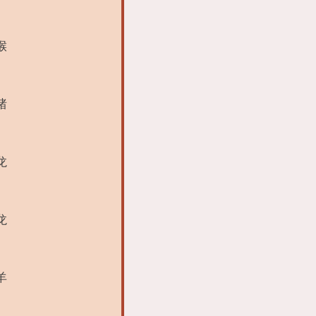
猴
猪
龙
龙
羊