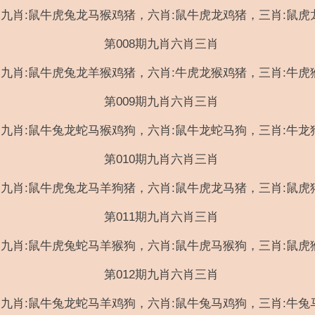
九肖:鼠牛虎兔龙马猴鸡猪，六肖:鼠牛虎龙鸡猪，三肖:鼠虎
第008期九肖六肖三肖
九肖:鼠牛虎兔龙羊猴鸡猪，六肖:牛虎龙猴鸡猪，三肖:牛虎
第009期九肖六肖三肖
九肖:鼠牛兔龙蛇马猴鸡狗，六肖:鼠牛龙蛇马狗，三肖:牛龙
第010期九肖六肖三肖
九肖:鼠牛虎兔龙马羊狗猪，六肖:鼠牛虎龙马猪，三肖:鼠虎
第011期九肖六肖三肖
九肖:鼠牛虎兔蛇马羊猴狗，六肖:鼠牛虎马猴狗，三肖:鼠虎
第012期九肖六肖三肖
九肖:鼠牛兔龙蛇马羊鸡狗，六肖:鼠牛兔马鸡狗，三肖:牛兔