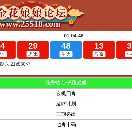
www.25518.com
优秀站点•长跟必赚
玄机四肖
发财计划
三期必出
七肖十码