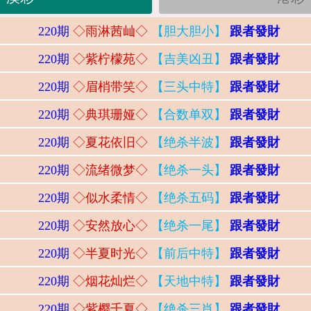
220
期
◇雨淋茜屾◇
【胆大胆小】
跟者發財
220期
◇紫柠檬苑◇
【吉美凶丑】
跟者發財
220期
◇眉梢带笑◇
【三头中特】
跟者發財
220期
◇典琪珊娅◇
【合数单双】
跟者發財
220期
◇夏花依旧◇
【绝杀半波】
跟者發財
220期
◇流绪微梦◇
【绝杀一头】
跟者發財
220期
◇似水柔情◇
【绝杀五码】
跟者發財
220期
◇安然放心◇
【绝杀一尾】
跟者發財
220期
◇半夏时光◇
【前后中特】
跟者發財
220期
◇烟花灿烂◇
【天地中特】
跟者發財
220期
◇紫樱千夏◇
【绝杀三肖】
跟者發財