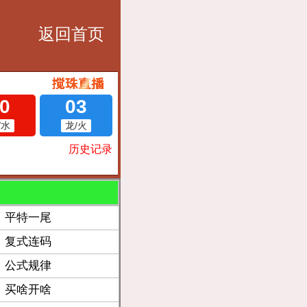
返回首页
平特一尾
复式连码
公式规律
买啥开啥