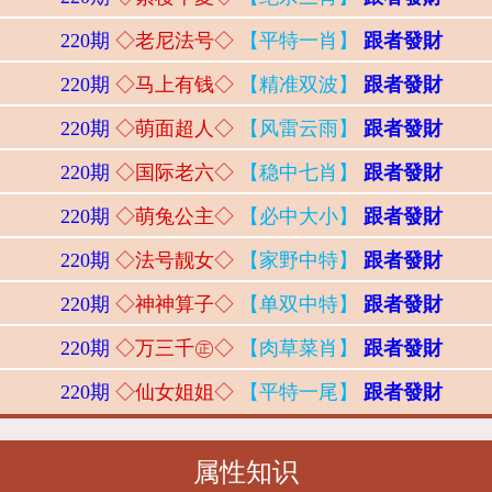
220期
◇老尼法号◇
【平特一肖】
跟者發財
220期
◇马上有钱◇
【精准双波】
跟者發財
220期
◇萌面超人◇
【风雷云雨】
跟者發財
220期
◇国际老六◇
【稳中七肖】
跟者發財
220期
◇萌兔公主◇
【必中大小】
跟者發財
220期
◇法号靓女◇
【家野中特】
跟者發財
220期
◇神神算子◇
【单双中特】
跟者發財
220期
◇万三千㊣◇
【肉草菜肖】
跟者發財
220期
◇仙女姐姐◇
【平特一尾】
跟者發財
属性知识