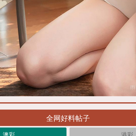
全网好料帖子
澳彩
港彩