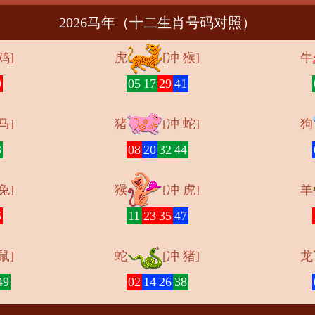
2026马年（十二生肖号码对照）
鸡]
虎
[冲 猴]
牛
0
05
17
29
41
马]
猪
[冲 蛇]
狗
3
08
20
32
44
兔]
猴
[冲 虎]
羊
6
11
23
35
47
鼠]
蛇
[冲 猪]
龙
49
02
14
26
38