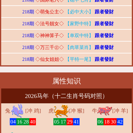
218期
◇萌兔公主◇
【必中大小】
跟者發財
218期
◇法号靓女◇
【家野中特】
跟者發財
218期
◇神神算子◇
【单双中特】
跟者發財
218期
◇万三千㊣◇
【肉草菜肖】
跟者發財
218期
◇仙女姐姐◇
【平特一尾】
跟者發財
属性知识
2026马年（十二生肖号码对照）
兔
[冲 鸡]
虎
[冲 猴]
牛
[冲 羊]
04
16
28
40
05
17
29
41
06
18
30
42