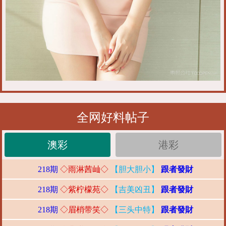
全网好料帖子
澳彩
港彩
218
期
◇雨淋茜屾◇
【胆大胆小】
跟者發財
218期
◇紫柠檬苑◇
【吉美凶丑】
跟者發財
218期
◇眉梢带笑◇
【三头中特】
跟者發財