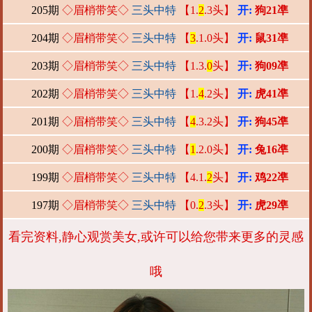
205期
◇眉梢带笑◇
三头中特
【1.
2
.3
头】
开:
狗21凖
204期
◇眉梢带笑◇
三头中特
【
3
.1.0
头】
开:
鼠31凖
203期
◇眉梢带笑◇
三头中特
【1.3.
0
头】
开:
狗09凖
202期
◇眉梢带笑◇
三头中特
【1.
4
.2
头】
开:
虎41凖
201期
◇眉梢带笑◇
三头中特
【
4
.3.2
头】
开:
狗45凖
200期
◇眉梢带笑◇
三头中特
【
1
.2.0
头】
开:
兔16凖
199期
◇眉梢带笑◇
三头中特
【4.1.
2
头】
开:
鸡22凖
197期
◇眉梢带笑◇
三头中特
【0.
2
.3
头】
开:
虎29凖
看完资料,静心观赏美女,或许可以给您带来更多的灵感
哦