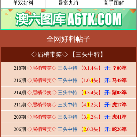
单双好料
暴富九肖
高手图解
全网好料帖子
◇眉梢带笑◇ 【三头中特】
218期
◇眉梢带笑◇
三头中特
【0.1.4
头】
开:
？00凖
216期
◇眉梢带笑◇
三头中特
【1.0.
4
头】
开:
马49凖
214期
◇眉梢带笑◇
三头中特
【
0
.3.4
头】
开:
猪08凖
211期
◇眉梢带笑◇
三头中特
【4.
1
.2
头】
开:
虎17凖
209期
◇眉梢带笑◇
三头中特
【3.
4
.2
头】
开:
虎41凖
206期
◇眉梢带笑◇
三头中特
【
2
.0.3
头】
开:
蛇26凖