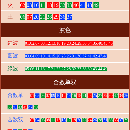
火
02
03
10
11
18
19
32
33
40
41
48
49
土
06
07
20
21
28
29
36
37
波色
红波
01.02.07.08.12.13.18.19.23.24.29.30.34.35.40.45.46
藍波
03.04.09.10.14.15.20.25.26.31.36.37.41.42.47.48
綠波
05.06.11.16.17.21.22.27.28.32.33.38.39.43.44.49
合数单双
合数单
01
03
05
07
09
10
12
14
16
18
21
23
25
27
29
30
32
34
36
38
41
43
45
47
49
合数双
02
04
06
08
11
13
15
17
19
20
22
24
26
28
31
33
35
37
39